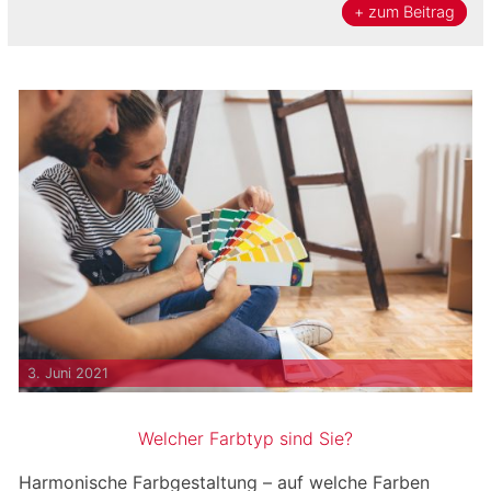
ausfüllen und absenden, bestätigen Sie,
+ zum Beitrag
Verkaufsoffener Sonntag am 04.05.2025
dass die von Ihnen angegebenen
Informationen an Sendinblue zur
Bearbeitung gemäß den
Nutzungsbedingungen
übertragen werden.
Jetzt E-Mail mit Anmeldelink anfordern >
3. Juni 2021
Welcher Farbtyp sind Sie?
Harmonische Farbgestaltung – auf welche Farben