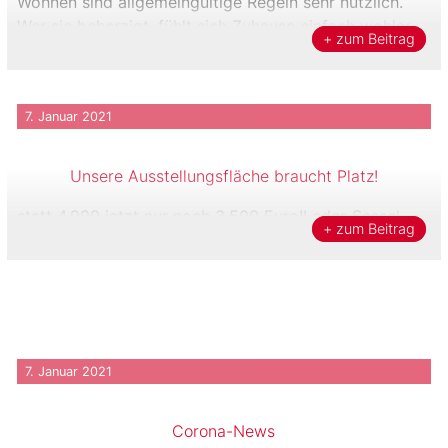
Wohnen sind allgemeingültige Regeln sehr nützlich.
Wer sie beherzigt, fühlt sich Zuhause einfach wohler
+ zum Beitrag
und […]
7. Januar 2021
Unsere Ausstellungsfläche braucht Platz!
statt 4.999 jetzt nur noch 3.500 Euro!Leder-Sessel –
+ zum Beitrag
schlagen Sie jetzt zu!
7. Januar 2021
Corona-News