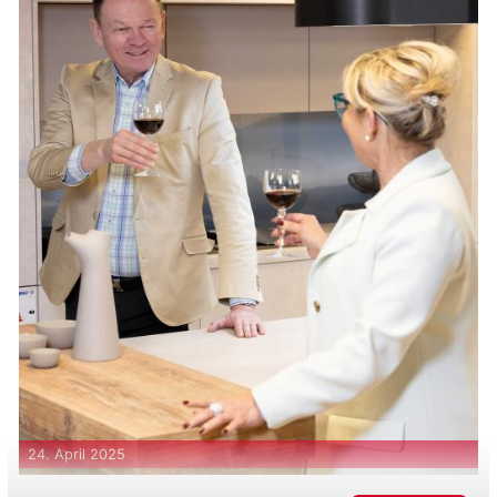
einem Link. Erst nach Anklicken dieses Links
bestätigen Sie Ihre Anmeldung und sind beim
nächsten Newsletter mit dabei.
Geben Sie Ihre E-Mail-Adresse ein, um sich
anzumelden
Geben Sie bitte Ihre E-Mail-Adresse für die Anmeldung an, z. B.
abc@xyz.com.
Ich möchte Ihren Newsletter erhalten und akzeptiere
die Datenschutzerklärung.
Ihre E-Mail-Adresse wird ausschließlich dafür genutzt, Ihnen
unseren Newsletter und Informationen über unser Unternehmen
zu senden. Sie können sich jederzeit über den in jeder E-Mail
enthaltenen Link abmelden.
24. April 2025
Wir verwenden Sendinblue als unsere
Marketing-Plattform. Wenn Sie das Formular