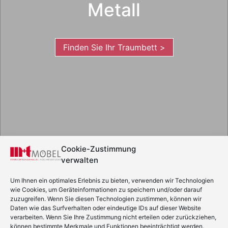
Metall
Finden Sie Ihr Traumbett >
Cookie-Zustimmung
verwalten
Um Ihnen ein optimales Erlebnis zu bieten, verwenden wir Technologien
wie Cookies, um Geräteinformationen zu speichern und/oder darauf
m+t Möbel | Behmstr. 2-4 | 24941 Flensburg | 0461 - 99058
zuzugreifen. Wenn Sie diesen Technologien zustimmen, können wir
Daten wie das Surfverhalten oder eindeutige IDs auf dieser Website
Impressum
|
Datenschutz
verarbeiten. Wenn Sie Ihre Zustimmung nicht erteilen oder zurückziehen,
können bestimmte Merkmale und Funktionen beeinträchtigt werden.