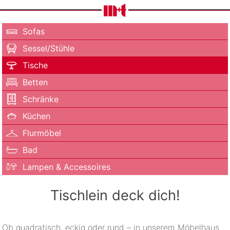
Sofas
Sessel/Stühle
Tische
Betten
Schränke
Küchen
Flurmöbel
Bad
Lampen & Accessoires
Tischlein deck dich!
Ob quadratisch, eckig oder rund – in unserem Möbelhaus