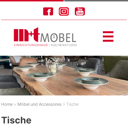
Skip
to
content
☰
Home
>
Möbel und Accessoires
> Tische
Tische