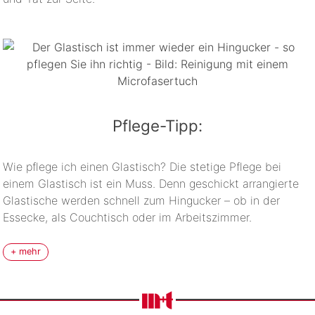
Pflege-Tipp:
Wie pflege ich einen Glastisch? Die stetige Pflege bei
einem Glastisch ist ein Muss. Denn geschickt arrangierte
Glastische werden schnell zum Hingucker – ob in der
Essecke, als Couchtisch oder im Arbeitszimmer.
Sie benötigen deutlich mehr Pflege als ein Holztisch, da
+ mehr
Staub, Krümel und Flecken auf der Glasoberfläche
schneller auffallen. Daher empfiehlt es sich die
Glasoberfläche regelmäßig abzuwischen – schon die